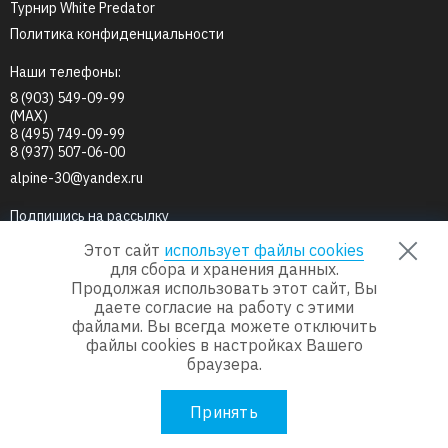
Турнир White Predator
Политика конфиденциальности
Наши телефоны:
8 (903) 549-09-99
(MAX)
8 (495) 749-09-99
8 (937) 507-06-00
alpine-30@yandex.ru
Подпишись на рассылку
Этот сайт
использует файлы cookies
для сбора и хранения данных.
Продолжая использовать этот сайт, Вы
Мы в соц.сетях
даете согласие на работу с этими
файлами. Вы всегда можете отключить
файлы cookies в настройках Вашего
браузера.
© 2013-2026
Группа компаний «Альпийская деревня»
Принять
Сделано в
Пенза-Онлайн