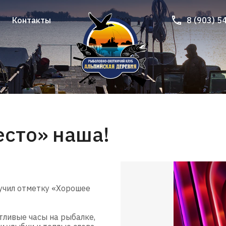
Контакты
8 (903) 5
Контакты
8 (903) 5
сто» наша!
учил отметку «Хорошее
стливые часы на рыбалке,