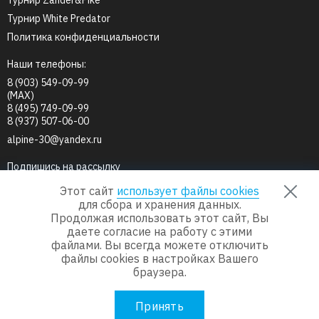
Турнир Zander&Pike
Турнир White Predator
Политика конфиденциальности
Наши телефоны:
8 (903) 549-09-99
(MAX)
8 (495) 749-09-99
8 (937) 507-06-00
alpine-30@yandex.ru
Подпишись на рассылку
Этот сайт
использует файлы cookies
для сбора и хранения данных.
Продолжая использовать этот сайт, Вы
Мы в соц.сетях
даете согласие на работу с этими
файлами. Вы всегда можете отключить
файлы cookies в настройках Вашего
браузера.
© 2013-2026
Группа компаний «Альпийская деревня»
Принять
Сделано в
Пенза-Онлайн