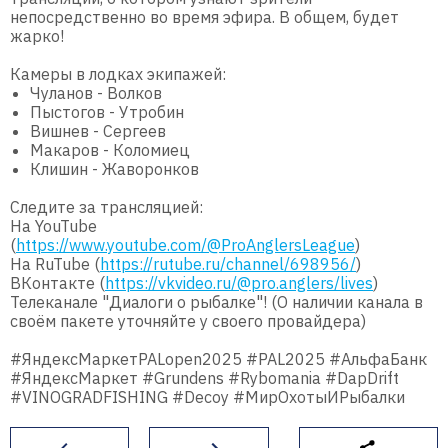
непосредственно во время эфира. В общем, будет
жарко!
Камеры в лодках экипажей:
Чуланов - Волков
Пыстогов - Утробин
Вишнев - Сергеев
Макаров - Коломиец
Клишин - Жаворонков
Следите за трансляцией:
На YouTube
(
https://www.youtube.com/@ProAnglersLeague
)
На RuTube (
https://rutube.ru/channel/698956/
)
ВКонтакте (
https://vkvideo.ru/@pro.anglers/lives
)
Телеканале "Диалоги о рыбалке"! (О наличии канала в
своём пакете уточняйте у своего провайдера)
#ЯндексМаркетPALopen2025 #PAL2025 #АльфаБанк
#ЯндексМаркет #Grundens #Rybomania #DapDrift
#VINOGRADFISHING #Decoy #МирОхотыИРыбалки