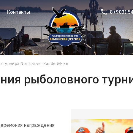
Контакты
8 (903) 5
Контакты
8 (903) 5
турнира NorthSilver Zander&Pike
ия рыболовного турнир
 церемония награждения