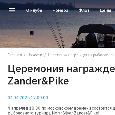
О клубе
Номера
Флот
Цены
О клубе
Номера
Флот
Цены
Главная
/
Новости
/
Церемония награждения рыболовного 
Церемония награжден
Zander&Pike
04.04.2025 17:00:00
4 апреля в 18:00 по московскому времени состоится
рыболовного турнира NorthSilver Zander&Pike!