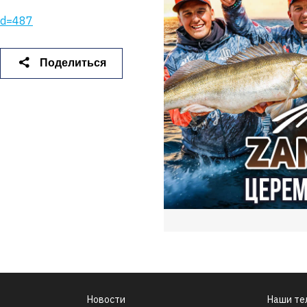
tid=487
Что вы ищете?
Поделиться
Поиск
Новости
Наши те